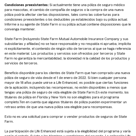
Condiciones preexistentes:
Si actualmente tiene una póliza de seguro médico
para mascotas, el cambio de compañía de seguros o la compra de una nueva
póliza podría afectar ciertas disposiciones, tales como las coberturas para
condiciones preexistentes o los deducibles ya establecidos bajo su póliza actual.
Informe a su agente de State Farm si su póliza actual contiene disposiciones que le
convenga mantener.
State Farm (incluyendo State Farm Mutual Automobile Insurance Company y sus
subsidiarias y afiliadas) no se hace responsable y no respalda ni aprueba, implícita
ni explícitamente, el contenido de ningún sitio de terceros al que se haga referencia
en este material. Los productos y servicios son ofrecidos por terceros y State
Farm no garantiza la mercantabilidad, la idoneidad ni la calidad de los productos y
servicios de terceros.
Beneficio disponible para los clientes de State Farm que han comprado una nueva
póliza de seguro de vida desde el 1 de enero de 2022. Si bien cualquier persona
mayor de 18 años puede unirse a Life Enhanced, es posible que ciertas funciones
de la aplicación, incluyendo las recompensas, no estén disponibles a menos que
tengas una póliza de seguro de vida elegible de State Farm.En este momento, los
titulares de póliza en Florida y New York no son elegibles para el programa
completo.Ten en cuenta que algunos titulares de póliza pueden experimentar un
retraso antes de que una nueva póliza sea elegible para recompensas.
Esto no es una solicitud para comprar o vender productos de seguros de State
Farm.
La participación de Life Enhanced está sujeta a la elegibilidad del programa y varía
según el estado. Sujeto a los términos y condiciones del acuerdo. La aplicación Life