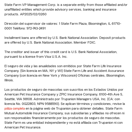
State Farm VP Management Corp. is a separate entity from those affiliated and/or
unaffiliated entities which provide advisory services, banking and insurance
products. AP2025/02/0260
Dirección del supervisor de valores: 1 State Farm Plaza, Bloomington, IL 61710-
0001 Teléfono: 972-743-2491
Installment loans are offered by U.S. Bank National Association. Deposit products
are offered by U.S. Bank National Association. Member FDIC.
The creditor and issuer of this credit card is U.S. Bank National Association,
pursuant to a license from Visa U.S.A. Inc.
El seguro de vida y las anualidades son emitidos por State Farm Life Insurance
Company. (Sin licencia en MA, NY y WI) State Farm Life and Accident Assurance
Company (con licencia en New York y Wisconsin) Oficinas centrales, Bloomington,
Illinois.
Los productos de seguro de mascotas son suscritos en los Estados Unidos por
American Pet Insurance Company y ZPIC Insurance Company, 6100-4th Ave S,
Seattle, WA 98108. Administrado por Trupanion Managers USA, Inc. (CA: con
licencia No. 0G22803, NPN 9588590). Se aplican términos y condiciones, revise la
póliza completa
en la página web de Trupanion para obtener detalles. State Farm
Mutual Automobile Insurance Company, sus subsidiarias y afiliadas no ofrecen ni
son responsables financieramente por los productos de seguro de mascotas.
State Farm es una entidad independiente y no está afiliada con Trupanion ni con
American Pet Insurance.