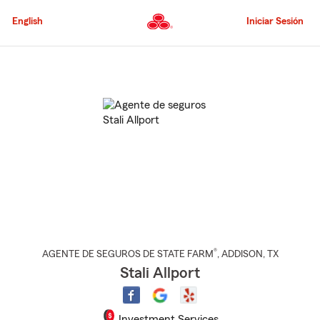
Pasar
al
English
Iniciar Sesión
contenido
principal
Comienzo
del
contenido
principal
®
AGENTE DE SEGUROS DE STATE FARM
,
ADDISON
, TX
Stali Allport
Investment Services