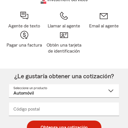
Agente de texto
Llamar al agente
Email al agente
Pagar una factura
Obtén una tarjeta
de identificación
¿Le gustaría obtener una cotización?
Seleccione un producto
Seleccione
un
nombre
de
producto
del
Código postal
Ingresa
Ingresa
_____
menú
un
un
desplegable
código
código
postal
postal
Obtenga una cotización