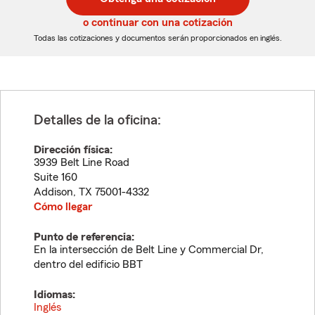
de
de
5
5
o continuar con una cotización
dígitos
dígitos
Todas las cotizaciones y documentos serán proporcionados en inglés.
Detalles de la oficina:
Dirección física:
3939 Belt Line Road
Suite 160
Addison
,
TX
75001-4332
Cómo llegar
Punto de referencia:
En la intersección de Belt Line y Commercial Dr,
dentro del edificio BBT
Idiomas:
Inglés